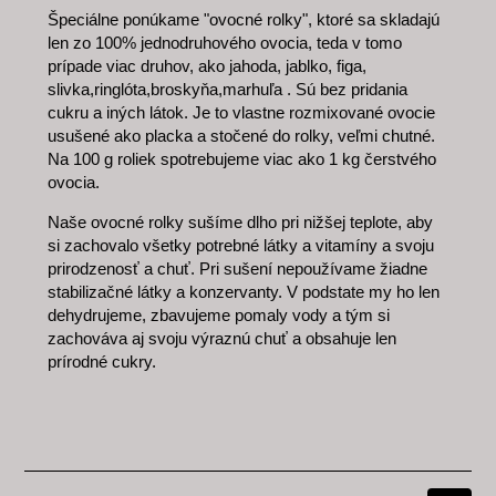
Špeciálne ponúkame "ovocné rolky", ktoré sa skladajú
len zo 100% jednodruhového ovocia, teda v tomo
prípade viac druhov, ako jahoda, jablko, figa,
slivka,ringlóta,broskyňa,marhuľa . Sú bez pridania
cukru a iných látok. Je to vlastne rozmixované ovocie
usušené ako placka a stočené do rolky, veľmi chutné.
Na 100 g roliek spotrebujeme viac ako 1 kg čerstvého
ovocia.
Naše ovocné rolky sušíme dlho pri nižšej teplote, aby
si zachovalo všetky potrebné látky a vitamíny a svoju
prirodzenosť a chuť. Pri sušení nepoužívame žiadne
stabilizačné látky a konzervanty. V podstate my ho len
dehydrujeme, zbavujeme pomaly vody a tým si
zachováva aj svoju výraznú chuť a obsahuje len
prírodné cukry.