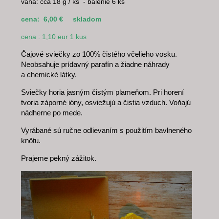
váha: cca 18 g / ks - balenie 6 ks
cena: 6,00 € skladom
cena : 1,10 eur 1 kus
Čajové sviečky zo 100% čistého včelieho vosku.
Neobsahuje prídavný parafín a žiadne náhrady
a chemické látky.
Sviečky horia jasným čistým plameňom. Pri horení
tvoria záporné ióny, osviežujú a čistia vzduch. Voňajú
nádherne po mede.
Vyrábané sú ručne odlievaním s použitím bavlneného
knôtu.
Prajeme pekný zážitok.