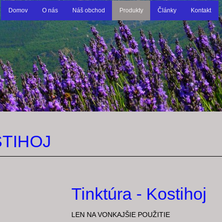
Domov
O nás
Náš obchod
Produkty
Články
Kontakt
STIHOJ
Tinktúra - Kostihoj
LEN NA VONKAJŠIE POUŽITIE