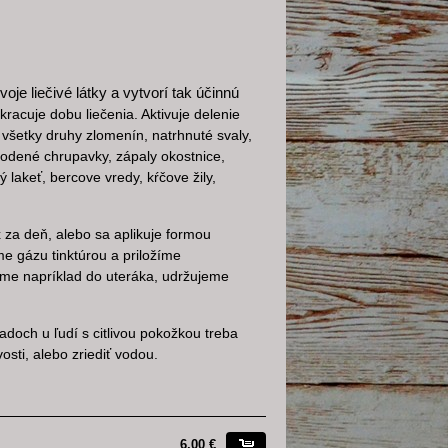
je liečivé látky a vytvorí tak účinnú
kracuje dobu liečenia. Aktivuje delenie
všetky druhy zlomenín, natrhnuté svaly,
škodené chrupavky, zápaly okostnice,
 lakeť, bercove vredy, kŕčove žily,
 za deň, alebo sa aplikuje formou
me gázu tinktúrou a priložíme
líme napríklad do uteráka, udržujeme
doch u ľudí s citlivou pokožkou treba
vosti, alebo zriediť vodou.
6,00 €