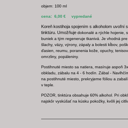
objem: 100 ml
cena: 6,00 € vypredané
Koreň kostihoja spojením s alkoholom uvoľní svo
tinktúru. Umožňuje
dokonalé a rýchle hojenie, s
buniek a tým regeneruje tkanivá. Je vhodná pre 
šlachy, väzy, výrony, zápaly a bolesti kĺbov, po
ďasien, reumu, poranenia kože, opuchy, tenisový
omrzliny, popáleniny.
Postihnuté miesto sa natiera, masíruje aspoň 3x
obkladu, zábalu na 4 - 6 hodín. Zábal - Navlhčí
na postihnuté miesto, prekryjeme fóliou a zaba
v teple.
POZOR, tinktúra obsahuje 60% alkohol. Pri obkla
najskôr vyskúšať na kúsku pokožky, kvôli jej citli