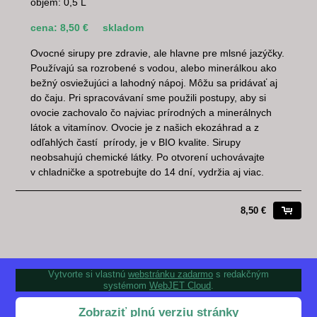
objem: 0,5 L
cena: 8,50 €
skladom
Ovocné sirupy pre zdravie, ale hlavne pre mlsné jazýčky.
Používajú sa rozrobené s vodou, alebo minerálkou ako
bežný osviežujúci a lahodný nápoj. Môžu sa pridávať aj
do čaju. Pri spracovávaní sme použili postupy, aby si
ovocie zachovalo čo najviac prírodných a minerálnych
látok a vitamínov. Ovocie je z našich ekozáhrad a z
odľahlých častí prírody, je v BIO kvalite. Sirupy
neobsahujú chemické látky. Po otvorení uchovávajte
v chladničke a spotrebujte do 14 dní, vydržia aj viac.
8,50 €
Vytvorte si vlastnú
webstránku zadarmo
s redakčným
systémom
WebJET Cloud
.
Zobraziť plnú verziu stránky